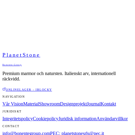
PlanetStone
Bonente Group
Premium marmor och natursten. Italienskt arv, internationell
räckvidd.
ONLINELAGER - IBLOCKY
NAVIGATION
Vår Vision
Material
Showroom
Designprojekt
Journal
Kontakt
JURIDISKT
Integritetspolicy
Cookiepolicy
Juridisk information
Användarvillkor
CONTACT
info@bonentegroup.com
PEC
:
planetstonesrls@pec.it