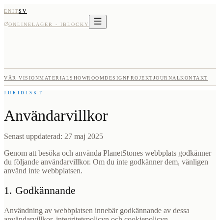
EN
IT
SV
ONLINELAGER - IBLOCKY
VÅR VISION
MATERIAL
SHOWROOM
DESIGNPROJEKT
JOURNAL
KONTAKT
JURIDISKT
Användarvillkor
Senast uppdaterad: 27 maj 2025
Genom att besöka och använda PlanetStones webbplats godkänner
du följande användarvillkor. Om du inte godkänner dem, vänligen
använd inte webbplatsen.
1. Godkännande
Användning av webbplatsen innebär godkännande av dessa
användarvillkor, integritetspolicyn och cookiepolicyn.